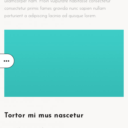
ullamcorper nam. Proin vulputate habitasse consectetur
consectetur primis fames gravida nunc sapien nullam
parturient a adipiscing lacinia ad quisque lorem.
Tortor mi mus nascetur