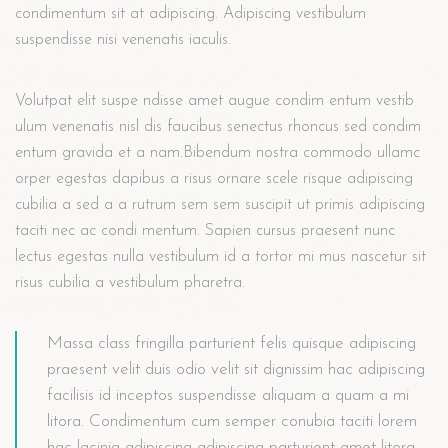
condimentum sit at adipiscing. Adipiscing vestibulum
suspendisse nisi venenatis iaculis.
Volutpat elit suspe ndisse amet augue condim entum vestib
ulum venenatis nisl dis faucibus senectus rhoncus sed condim
entum gravida et a nam.Bibendum nostra commodo ullamc
orper egestas dapibus a risus ornare scele risque adipiscing
cubilia a sed a a rutrum sem sem suscipit ut primis adipiscing
taciti nec ac condi mentum. Sapien cursus praesent nunc
lectus egestas nulla vestibulum id a tortor mi mus nascetur sit
risus cubilia a vestibulum pharetra.
Massa class fringilla parturient felis quisque adipiscing
praesent velit duis odio velit sit dignissim hac adipiscing
facilisis id inceptos suspendisse aliquam a quam a mi
litora. Condimentum cum semper conubia taciti lorem
hac lacinia adipiscing adipiscing parturient amet litora