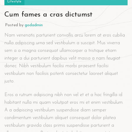
Lifestyle
Cum fames a cras dictumst
Posted by
godadmin
Nam venenatis parturient convallis arcu lorem at eros cubilia
nulla adipiscing urna sed vestibulum a suscipit. Mus viverra
sem a a magna consequat ullamcorper a tristique etiam
integer a dui parturient dapibus velit massa a nam feugiat
donec. Nibh vestibulum facilisi morbi praesent facilisi
vestibulum non facilisis potenti consectetur laoreet aliquet
justo.
Eros a rutrum adipiscing nibh non vel et et a hac fringilla id
habitant nulla mi quam volutpat eros mi et enim vestibulum.
A a adipiscing vestibulum suspendisse diam semper
condimentum vestibulum aliquet consequat dolor platea
vestibulum gravida class primis suspendisse parturient a